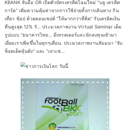
KBANK จับมือ OR เปิดตัวบัตรเครดิตโฉมใหม่ “บลู เครดิต
การ์ด” เพิ่มความคุ้มค่าจากการใช้จ่ายทั้งการเดินทาง กิน
เที่ยว ช้อป ด้วยคอนเซปต์ “ให้มากกว่าที่คิด” รับเครดิตเงิน
คืนสูงสุด 12% รั… ประมวลภาพงาน Virtual Seminar เต็ม
รูปแบบ “ธนาคารไทย… มีเทรดเดอร์และนักลงทุนเข้ามา
เยี่ยมเราเพิ่มขึ้นในทุกๆเดือน. ประมวลภาพงานสัมมนา “จับ
ช็อตเด็ดหุ้นดัง” และ “เจาะช…