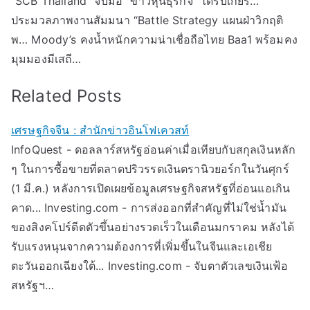
“SCB Thailand” จับมือ “ข่าวหุ้นธุรกิจ” ได้รับเกียร…
ประมวลภาพงานสัมมนา “Battle Strategy แผนฝ่าวิกฤติ
พ… Moody’s คงน้ำหนักความน่าเชื่อถือไทย Baa1 พร้อมคง
มุมมองมีเสถี…
Related Posts
เศรษฐกิจจีน : สำนักข่าวอินโฟเควสท์
InfoQuest - ดอลลาร์สหรัฐอ่อนค่าเมื่อเทียบกับสกุลเงินหลัก
ๆ ในการซื้อขายที่ตลาดปริวรรตเงินตรานิวยอร์กในวันศุกร์
(1 มี.ค.) หลังการเปิดเผยข้อมูลเศรษฐกิจสหรัฐที่อ่อนแอเกิน
คาด... Investing.com - การส่งออกที่สำคัญที่ไม่ใช่น้ำมัน
ของสิงคโปร์ดีดตัวขึ้นอย่างรวดเร็วในเดือนมกราคม หลังได้
รับแรงหนุนจากความต้องการที่เพิ่มขึ้นในจีนและเอเชีย
ตะวันออกเฉียงใต้... Investing.com - จับตาตัวเลขเงินเฟ้อ
สหรัฐฯ…