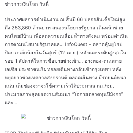
ข่าวการเงินโลก วันนี้
ประกาศผลการดำเนินงาน ณ สิ้นปี 66 ปล่อยสินเชื่อใหม่สูง
ถึง 253,860 ล้านบาท สนองนโยบายรัฐบาล เดินหน้าช่วย
คนไทยมีบ้าน เพื่อลดความเหลื่อมล้ำทางสังคม พร้อมดำเนิน
การตามนโยบายรัฐบาลแล… InfoQuest – ตลาดหุ้นยุโรป
ปิดบวกเล็กน้อยในวันศุกร์ (12 เม.ย.) หลังแตะระดับสูงสุดใน
รอบ 1 สัปดาห์ในการซื้อขายช่วงเช้า… อ่างทอง-ถนนสาย
เอเชีย ประชาชนเริ่มทยอยเดินทางกลับเข้ากรุงเทพฯ หลัง
หยุดยาวช่วงเทศกาลสงกรานต์ ตลอดเส้นทาง มีรถยนต์หนา
แน่น เต็มช่องจราจรใช้ความเร็วได้ประมาณ กม./ชม.
ประมวลภาพสุดยอดงานสัมมนา “โอกาสตลาดทุนปีมังกร”
และ…