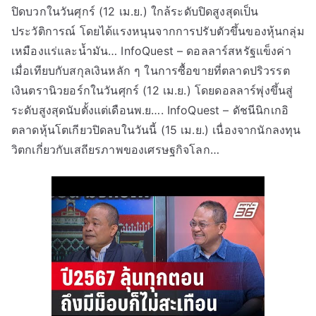
ปิดบวกในวันศุกร์ (12 เม.ย.) ใกล้ระดับปิดสูงสุดเป็น
ประวัติการณ์ โดยได้แรงหนุนจากการปรับตัวขึ้นของหุ้นกลุ่ม
เหมืองแร่และน้ำมัน… InfoQuest – ดอลลาร์สหรัฐแข็งค่า
เมื่อเทียบกับสกุลเงินหลัก ๆ ในการซื้อขายที่ตลาดปริวรรต
เงินตรานิวยอร์กในวันศุกร์ (12 เม.ย.) โดยดอลลาร์พุ่งขึ้นสู่
ระดับสูงสุดนับตั้งแต่เดือนพ.ย…. InfoQuest – ดัชนีนิกเกอิ
ตลาดหุ้นโตเกียวปิดลบในวันนี้ (15 เม.ย.) เนื่องจากนักลงทุน
วิตกเกี่ยวกับเสถียรภาพของเศรษฐกิจโลก…