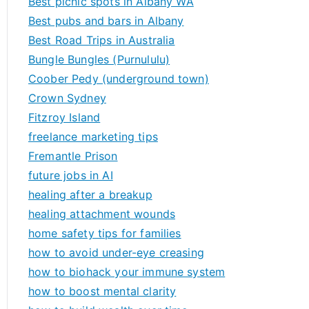
Best picnic spots in Albany WA
Best pubs and bars in Albany
Best Road Trips in Australia
Bungle Bungles (Purnululu)
Coober Pedy (underground town)
Crown Sydney
Fitzroy Island
freelance marketing tips
Fremantle Prison
future jobs in AI
healing after a breakup
healing attachment wounds
home safety tips for families
how to avoid under-eye creasing
how to biohack your immune system
how to boost mental clarity