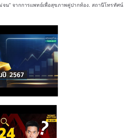
ิไม่จน” จากการแพทย์เพื่อสุขภาพคู่ปากท้อง. สถานีโทรทัศน์