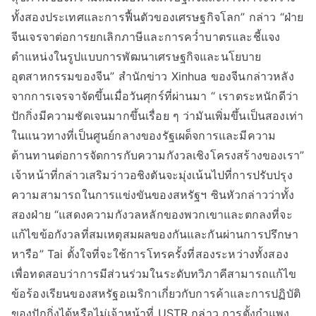
ทั้งสองประเทศและการฟื้นตัวของเศรษฐกิจโลก” กล่าว “ฝ่าย
จีนเจรจาต่อการยกเลิกภาษีและการคว่ำบาตรและชี้แจง
ตำแหน่งในรูปแบบการพัฒนาเศรษฐกิจและนโยบาย
อุตสาหกรรมของจีน” สำนักข่าว Xinhua ของจีนกล่าวหลัง
จากการเจรจาจัดขึ้นเมื่อวันศุกร์ที่ผ่านมา “ เราตระหนักดีว่า
ปักกิ่งมีความชัดเจนมากขึ้นเรื่อย ๆ ว่ามันเพิ่มขึ้นเป็นสองเท่า
ในแนวทางที่เป็นศูนย์กลางของรัฐเผด็จการและมีความ
ต้านทานต่อการจัดการกับความกังวลเชิงโครงสร้างของเรา”
เจ้าหน้าที่กล่าวเสริมว่าวอชิงตันจะมุ่งเน้นไปที่การปรับปรุง
ความสามารถในการแข่งขันของสหรัฐฯ ซินหัวกล่าวว่าทั้ง
สองฝ่าย “แสดงความกังวลหลักของพวกเขาและตกลงที่จะ
แก้ไขข้อกังวลที่สมเหตุสมผลของกันและกันผ่านการปรึกษา
หารือ” Tai ตั้งใจที่จะใช้การโทรครั้งที่สองระหว่างทั้งสอง
เพื่อทดสอบว่าการมีส่วนร่วมในระดับทวิภาคีสามารถแก้ไข
ข้อร้องเรียนของสหรัฐอเมริกาเกี่ยวกับการค้าและการปฏิบัติ
ของปักกิ่งได้หรือไม่เจ้าหน้าที่ USTR กล่าว การตั้งกำแพง