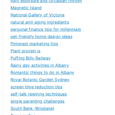
light exposure and circadian rhythm
Magnetic Island
National Gallery of Victoria
natural anti-aging ingredients
personal finance tips for millennials
pet-friendly home design ideas
Pinterest marketing tips
Plant protein is
Puffing Billy Railway
Rainy day activities in Albany
Romantic things to do in Albany
Royal Botanic Garden Sydney
screen time reduction tips
self-talk rewiring techniques
single parenting challenges
South Bank (Brisbane)