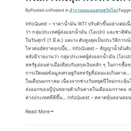
By
Posted on
Posted in
สำรวจมุมมองเศรษฐกิจโลก
Tagg
InfoQuest – ราคาน้ำมัน WTI ปรับตัวขึ้นอย่างต่อเนื
ว่า กลุ่มประเทศผู้ส่งออกน้ำมัน (โอเปก) และชาติพ
ในวันศุกร์ (1 มี.ค.) แตะระดับสูงสุดเป็นประวัติการณ
ไหวต่ออัตราดอกเบี้ย… InfoQuest – สัญญาน้ำมันดิบเว
หลังมีรายงานว่า กลุ่มประเทศผู้ส่งออกน้ำมัน (โอ
สหรัฐอ่อนค่าเมื่อเทียบกับสกุลเงินหลัก ๆ ในการซื้อข
การเปิดเผยข้อมูลเศรษฐกิจสหรัฐที่อ่อนแอเกินคาด…
ในเดือนมกราคม เนื่องจากช่วงวันหยุดปีใหม่กระตุ้นใ
ส่งออกของญี่ปุ่นขยายตัวเกินคาดในเดือนมกราคม 
ต่างประเทศที่ดีขึ้น… InfoQuest – ตลาดหุ้นลอนดอน
Read More