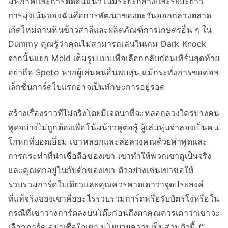
มหภาคและการตัดสินแนวโน้มระยะกลางและระยะยาว
การมุ่งเน้นของฉันคือการพัฒนาของตะวันออกกลางตลาด
เกิดใหม่ถ่านหินข้าวสาลีและผลิตภัณฑ์การเกษตรอื่น ๆ ใน
Dummy คุณรู้ว่าคุณไม่สามารถเล่นในเกม Dark Knock
จากนั้นแยก Meld เต็มรูปแบบเพื่อเลือกกลับก่อนเทิร์นสุดท้าย
อย่าถือ Speto หากผู้เล่นคนอื่นพบหุ่น แม้กระทั่งการขอคอล
เล็กชั่นการ์ดใบแรกอาจเป็นทักษะการอยู่รอด
สร้างเรื่องราวที่ไม่จริงโดยมีเจตนาที่จะหลอกลวงใครบางคน
พูดอย่างไม่ถูกต้องเพื่อโน้มน้าวคู่ต่อสู้ ผู้เล่นหุ่นจำลองเป็นคน
โกหกที่ยอดเยี่ยม เขาหลอกและล่อลวงคุณด้วยคำพูดและ
การกระทำที่น่าเชื่อถือของเขา เขาทำให้พวกเขาดูเป็นจริง
และคุณตกอยู่ในกับดักของเขา ตัวอย่างเช่นเขาขอให้
รวบรวมการ์ดใบเดียวและคุณควรคาดเดาว่าจุดประสงค์
ที่แท้จริงของเขาคืออะไรรวบรวมการ์ดหรือรับบัตรโง่หรือใน
กรณีที่เขาวางการ์ดลงบนโต๊ะก่อนถึงตาคุณควรเดาว่าเขาจะ
เลือกการ์ด อย่าเชื่อใจเขา นโยบายความเป็นส่วนตัวนี้ (“