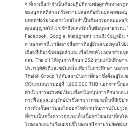
ๆ ที่เราเชื่อว่าจำเป็นต้องปฏิบัติตามข้อผูกพันทางก
ของบุคคลที่สามหรือความปลอดภัยส่วนบุคคลของบุค
แพลตฟอร์มของเราโดยไม่จำเป็นต้องกรอกแบบฟอร์ม 
คุณอนุญาตให้เราเข้าถึงและจัดเก็บข้อมูลสาธารณะใ
Facebook, Google, Instagram) รวมถึงข้อมูลอื่น ๆ
ล นอกจากนี้เรายังอาจสื่อสารที่อยู่อีเมลของคุณไปยัง
เชียลที่เกี่ยวข้องอยู่แล้วและเพื่อโพสต์โฆษณาส่วน
กลุ่ม Thaioil ให้ทุนการศึกษา 252 ทุนแก่นักศึกษ
ประพฤติตัวดีและขยันหมั่นเพียรในการศึกษา นอกจาก
Thaioil Group ให้กับสถาบันการศึกษาซึ่งตั้งอยู่
มีเงินสมทบรวมอยู่ที่ 1,900,000 THB นอกจากนี้กองท
ดำเนินการอย่างต่อเนื่องเพื่อสนับสนุนการศึกษาและค
การฟื้นฟูและอนุรักษ์ป่าซึ่งสามารถขยายพื้นที่สี
การกักเก็บคาร์บอนไดออกไซด์รวมกับการปรับปรุงคุณ
ที่สามเป็นครั้งคราวคุณจะเห็นเนื้อหาโฆษณาที่ส่งโด
โฆษณาและ/หรือเอเจนซี่โฆษณามีความรับผิดชอบเพี